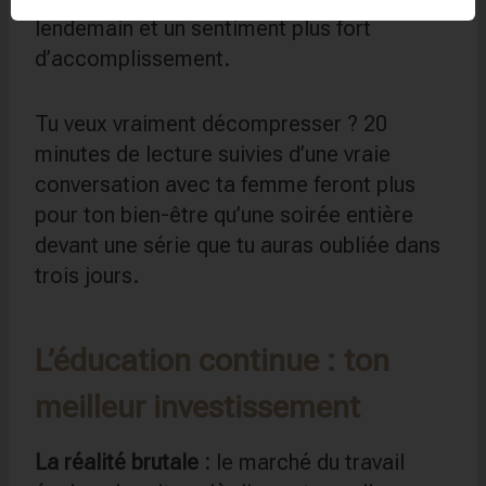
lendemain et un sentiment plus fort
d’accomplissement.
Tu veux vraiment décompresser ? 20
minutes de lecture suivies d’une vraie
conversation avec ta femme feront plus
pour ton bien-être qu’une soirée entière
devant une série que tu auras oubliée dans
trois jours.
L’éducation continue : ton
meilleur investissement
La réalité brutale :
le marché du travail