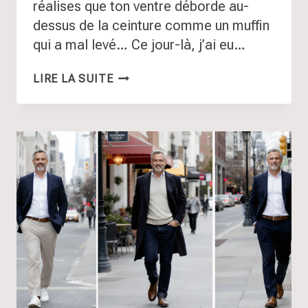
réalises que ton ventre déborde au-
dessus de la ceinture comme un muffin
qui a mal levé… Ce jour-là, j’ai eu…
COMMENT
LIRE LA SUITE
S’HABILLER
QUAND
ON
A
DU
VENTRE
APRÈS
45
ANS
?