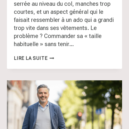
serrée au niveau du col, manches trop
courtes, et un aspect général qui le
faisait ressembler à un ado qui a grandi
trop vite dans ses vêtements. Le
problème ? Commander sa « taille
habituelle » sans tenir…
GUIDE
LIRE LA SUITE
DES
TAILLES
HOMME
:
LE
SEUL
GUIDE
DONT
TU
AURAS
BESOIN